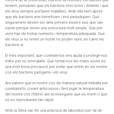
teníem, pensaven que els bacteris eren bons i dolents i que
els virus sempre portaven malalties. Amb ella hem aprés
que els bacteris ens beneficien i ens perjudiquen. Què
segurament devien ser dels primers éssers vius que van
existir perquè tenen una estructura molt simple. Que per
viure han de trobar nutrients i temperatura adequada. Que
els virus si no tenen un hoste no poden viure, en canvi els
bacteris sí.
El més important, que conèixer-los ens ajuda a protegir-nos
millor per no emmalaltir. Que rentar-nos les mans sovint és
una molt bona precaució per evitar que entrin en els nostre
cos els bacteris patògens i els virus.
Ara sabem que el nostre cos de manera natural treballa per
combatre’ls, creant anticossos i fent pujar la temperatura
del nostre cos (febre) així aconsegueix que es morin o que
no es reprodueixin tan ràpid.
Amb la Silvia van fer una pràctica de laboratori per tal de