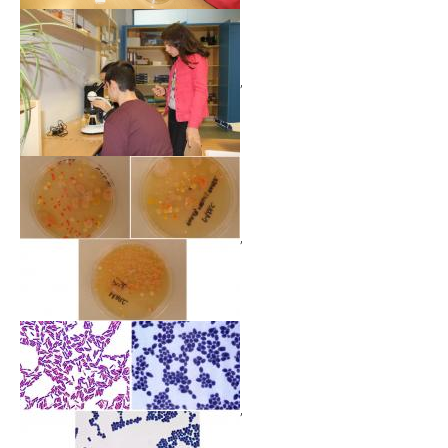
,
,
,