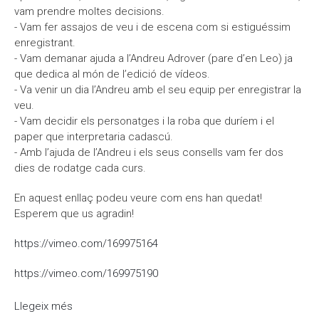
vam prendre moltes decisions.
- Vam fer assajos de veu i de escena com si estiguéssim
enregistrant.
- Vam demanar ajuda a l’Andreu Adrover (pare d’en Leo) ja
que dedica al món de l’edició de vídeos.
- Va venir un dia l’Andreu amb el seu equip per enregistrar la
veu.
- Vam decidir els personatges i la roba que duríem i el
paper que interpretaria cadascú.
- Amb l’ajuda de l’Andreu i els seus consells vam fer dos
dies de rodatge cada curs.
En aquest enllaç podeu veure com ens han quedat!
Esperem que us agradin!
https://vimeo.com/169975164
https://vimeo.com/169975190
Llegeix més
sobre Videoclip Matilda i Les Bruixes