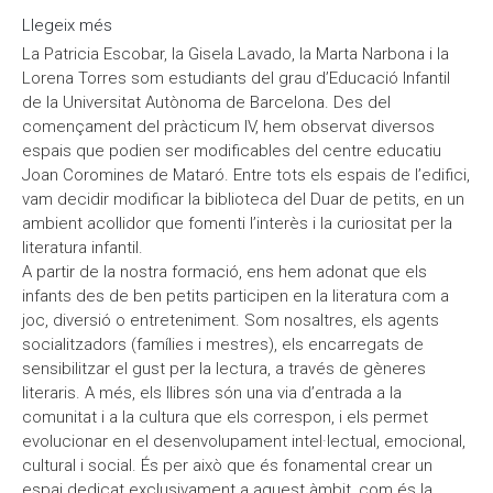
Llegeix més
sobre Carnestoltes a l'escola
La Patricia Escobar, la Gisela Lavado, la Marta Narbona i la
Lorena Torres som estudiants del grau d’Educació Infantil
de la Universitat Autònoma de Barcelona. Des del
començament del pràcticum IV, hem observat diversos
espais que podien ser modificables del centre educatiu
Joan Coromines de Mataró. Entre tots els espais de l’edifici,
vam decidir modificar la biblioteca del Duar de petits, en un
ambient acollidor que fomenti l’interès i la curiositat per la
literatura infantil.
A partir de la nostra formació, ens hem adonat que els
infants des de ben petits participen en la literatura com a
joc, diversió o entreteniment. Som nosaltres, els agents
socialitzadors (famílies i mestres), els encarregats de
sensibilitzar el gust per la lectura, a través de gèneres
literaris. A més, els llibres són una via d’entrada a la
comunitat i a la cultura que els correspon, i els permet
evolucionar en el desenvolupament intel·lectual, emocional,
cultural i social. És per això que és fonamental crear un
espai dedicat exclusivament a aquest àmbit, com és la