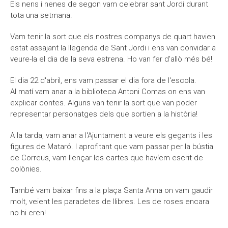
Els nens i nenes de segon vam celebrar sant Jordi durant
tota una setmana.
Vam tenir la sort que els nostres companys de quart havien
estat assajant la llegenda de Sant Jordi i ens van convidar a
veure-la el dia de la seva estrena. Ho van fer d'allò més bé!
El dia 22 d'abril, ens vam passar el dia fora de l'escola.
Al matí vam anar a la biblioteca Antoni Comas on ens van
explicar contes. Alguns van tenir la sort que van poder
representar personatges dels que sortien a la història!
A la tarda, vam anar a l'Ajuntament a veure els gegants i les
figures de Mataró. I aprofitant que vam passar per la bústia
de Correus, vam llençar les cartes que havíem escrit de
colònies.
També vam baixar fins a la plaça Santa Anna on vam gaudir
molt, veient les paradetes de llibres. Les de roses encara
no hi eren!