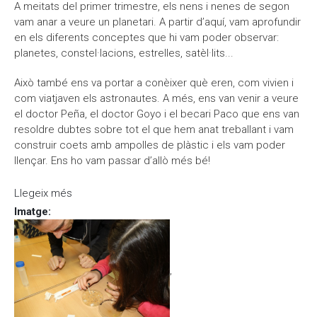
A meitats del primer trimestre, els nens i nenes de segon
vam anar a veure un planetari. A partir d’aquí, vam aprofundir
en els diferents conceptes que hi vam poder observar:
planetes, constel·lacions, estrelles, satèl·lits...
Això també ens va portar a conèixer què eren, com vivien i
com viatjaven els astronautes. A més, ens van venir a veure
el doctor Peña, el doctor Goyo i el becari Paco que ens van
resoldre dubtes sobre tot el que hem anat treballant i vam
construir coets amb ampolles de plàstic i els vam poder
llençar. Ens ho vam passar d’allò més bé!
Llegeix més
sobre Astronautes per un dia!!
Imatge
:
,