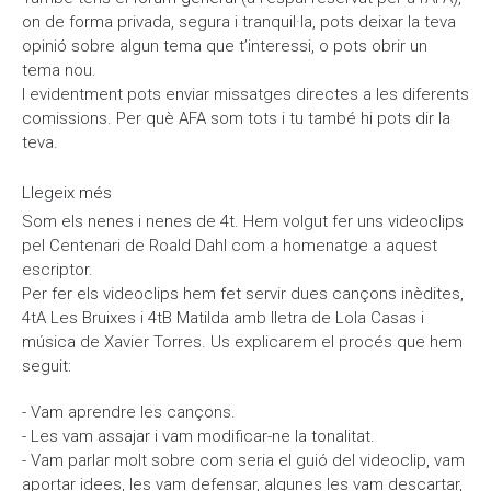
on de forma privada, segura i tranquil·la, pots deixar la teva
opinió sobre algun tema que t’interessi, o pots obrir un
tema nou.
I evidentment pots enviar missatges directes a les diferents
comissions. Per què AFA som tots i tu també hi pots dir la
teva.
Llegeix més
sobre La teva opinió compta
Som els nenes i nenes de 4t. Hem volgut fer uns videoclips
pel Centenari de Roald Dahl com a homenatge a aquest
escriptor.
Per fer els videoclips hem fet servir dues cançons inèdites,
4tA Les Bruixes i 4tB Matilda amb lletra de Lola Casas i
música de Xavier Torres. Us explicarem el procés que hem
seguit:
- Vam aprendre les cançons.
- Les vam assajar i vam modificar-ne la tonalitat.
- Vam parlar molt sobre com seria el guió del videoclip, vam
aportar idees, les vam defensar, algunes les vam descartar,