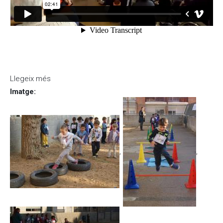
Llegeix més
sobre Cantada de nadales a la Residència de
Sant Josep
Imatge
:
,
,