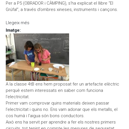
Per a P5 (OBRADOR i CÀMPING), s’ha explicat el llibre “El
Grúfal”, a través d’ombres xineses, instruments i cançons.
Llegeix més
sobre La nova biblioteca del duar de petits
Imatge
:
A la classe 4tB ens hem proposat fer un artefacte elèctric
perquè estem interessats en saber com funciona
l'electricitat.
Primer vam comprovar quins materials deixen passar
l’electricitat i quins no. Ens vam adonar que els metalls, el
cos humà i l’aigua són bons conductors.
Això ens ha servit per aprendre a fer els nostres primers
circuits, tot tenint en compte les mesures de seguretat.