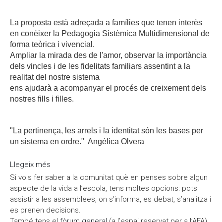
La proposta està adreçada a famílies que tenen interès
en conèixer la Pedagogia Sistèmica Multidimensional de
forma teòrica i vivencial.
Ampliar la mirada des de l'amor, observar la importància
dels vincles i de les fidelitats familiars assentint a la
realitat del nostre sistema
ens ajudarà a acompanyar el procés de creixement dels
nostres fills i filles.
"La pertinença, les arrels i la identitat són les bases per
un
sistema en ordre." Angélica Olvera
Llegeix més
sobre Xerrada-Taller sobre pedagogia sistèmica
multidimensional
Si vols fer saber a la comunitat què en penses sobre algun
aspecte de la vida a l’escola, tens moltes opcions: pots
assistir a les assemblees, on s’informa, es debat, s’analitza i
es prenen decisions.
També tens el
fòrum general
(a l’espai reservat per a l’AFA),