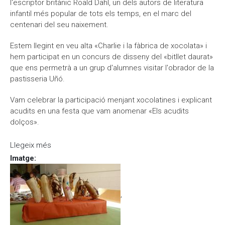
l'escriptor britànic Roald Dahl, un dels autors de literatura
infantil més popular de tots els temps, en el marc del
centenari del seu naixement.
Estem llegint en veu alta «Charlie i la fàbrica de xocolata» i
hem participat en un concurs de disseny del «bitllet daurat»
que ens permetrà a un grup d'alumnes visitar l'obrador de la
pastisseria Uñó.
Vam celebrar la participació menjant xocolatines i explicant
acudits en una festa que vam anomenar «Els acudits
dolços».
Llegeix més
sobre Centenari Roald Dahl
Imatge
:
,