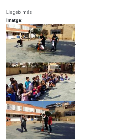
Llegeix més
sobre Proposta d'esmorzar de tardor pel dia de la
castanyada
Imatge
:
,
,