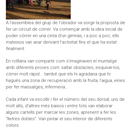
A l'assemblea del grup de l'obrador va sorgir la proposta de
fer un circuit de córrer. Va començar amb la idea inicial de
poder córrer en una cinta d'un gimnàs, i a poc a poc, ells
mateixos van anar derivant l'activitat fins el que ha estat
finalment.
En rotllana van compartir com s'imaginaven el muntatge
amb diferents proves com: saltar obstacles, esquivar-los,
córrer molt ràpid... també que els hi agradaria que hi
hagués una zona de recuperació amb la fruita, l'aigua, eines
per fer massatges, infermeria...
Cada infant va escollir i fer el número del seu dorsal, uns de
molt alts, d’altres més baixos i entre tots van elaborar
alguns cartells per marcar les zones, aprenent a fer les
“lletres dobles”. Van pintar el seu interior de diferents
colors.