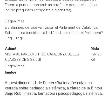
Estem a punt de construir un artefacte per parelles (tipus
joc de preguntes i resposta o d’habilitat).
Llegeix més
sobre Fem un artefacte elèctric a la classe de
Laboratori
Els alumnes de sisè van visitar el Parlament de Catalunya.
Sabeu quina funció tenia l'edifici abans de ser el Parlament?
Llegiu, llegiu...
Adjunt
Mida
VISITA AL PARLAMENT DE CATALUNYA DE LES
197.95
CLASSES DE SISÈ.pdf
KB
Llegeix més
sobre Visita al Parlament
Imatge
:
Aquest dimecres 1 de Febrer s'ha fet a l'escola una
xerrada sobre pedagogia sistèmica, a càrrec de la Bintou
Jarju Rubí: mestra, formadora
i psicopedagoga sistèmica.