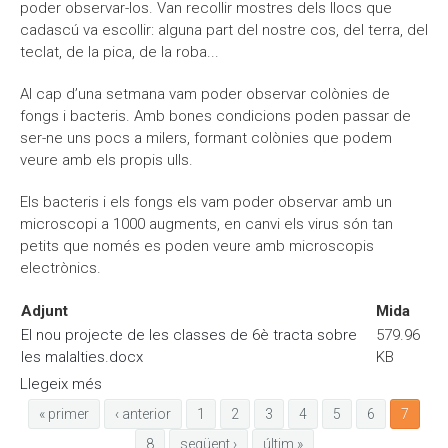
poder observar-los. Van recollir mostres dels llocs que
cadascú va escollir: alguna part del nostre cos, del terra, del
teclat, de la pica, de la roba...
Al cap d’una setmana vam poder observar colònies de
fongs i bacteris. Amb bones condicions poden passar de
ser-ne uns pocs a milers, formant colònies que podem
veure amb els propis ulls.
Els bacteris i els fongs els vam poder observar amb un
microscopi a 1000 augments, en canvi els virus són tan
petits que només es poden veure amb microscopis
electrònics.
Adjunt
Mida
El nou projecte de les classes de 6è tracta sobre
579.96
les malalties.docx
KB
Llegeix més
sobre Com és que ens posem malalts?
« primer
‹ anterior
1
2
3
4
5
6
7
8
següent ›
últim »