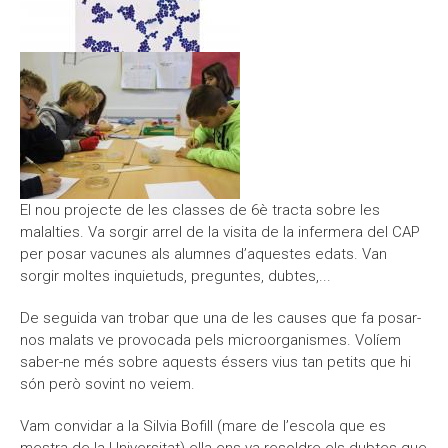
El nou projecte de les classes de 6è tracta sobre les
malalties. Va sorgir arrel de la visita de la infermera del CAP
per posar vacunes als alumnes d’aquestes edats. Van
sorgir moltes inquietuds, preguntes, dubtes,...
De seguida van trobar que una de les causes que fa posar-
nos malats ve provocada pels microorganismes. Volíem
saber-ne més sobre aquests éssers vius tan petits que hi
són però sovint no veiem.
Vam convidar a la Silvia Bofill (mare de l’escola que es
mestra de la Universitat) ella ens va resoldre els dubtes que