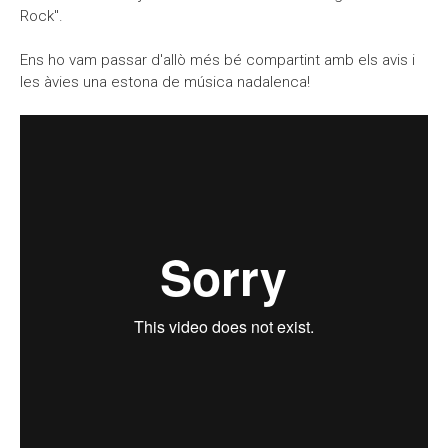
Rock".
Ens ho vam passar d'allò més bé compartint amb els avis i
les àvies una estona de música nadalenca!