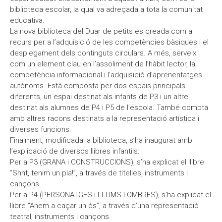
biblioteca escolar, la qual va adreçada a tota la comunitat
educativa.
La nova biblioteca del Duar de petits es creada com a
recurs per a l’adquisició de les competències bàsiques i el
desplegament dels continguts circulars. A més, serveix
com un element clau en l’assoliment de l’hàbit lector, la
competència informacional i l’adquisició d’aprenentatges
autònoms. Està composta per dos espais principals
diferents, un espai destinat als infants de P3 i un altre
destinat als alumnes de P4 i P5 de l’escola. També compta
amb altres racons destinats a la representació artística i
diverses funcions.
Finalment, modificada la biblioteca, s’ha inaugurat amb
l’explicació de diversos llibres infantils:
Per a P3 (GRANA i CONSTRUCCIONS), s’ha explicat el llibre
“Shht, tenim un pla!”, a través de titelles, instruments i
cançons.
Per a P4 (PERSONATGES i LLUMS I OMBRES), s’ha explicat el
llibre “Anem a caçar un ós”, a través d’una representació
teatral, instruments i cançons.