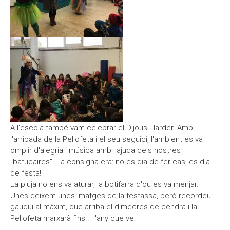
Moodle
Documents autoritzacions / Justificants
Documentació Activitats Extraescolars
A l'escola també vam celebrar el Dijous Llarder. Amb
l'arribada de la Pellofeta i el seu seguici, l'ambient es va
omplir d'alegria i música amb l'ajuda dels nostres
"batucaires". La consigna era: no es dia de fer cas, es dia
de festa!
La pluja no ens va aturar, la botifarra d'ou es va menjar.
Unes deixem unes imatges de la festassa, però recordeu:
gaudiu al màxim, que arriba el dimecres de cendra i la
Pellofeta marxarà fins... l'any que ve!