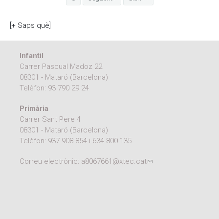
[+ Saps què]
Infantil
Carrer Pascual Madoz 22
08301 - Mataró (Barcelona)
Telèfon:
93 790 29 24
Primària
Carrer Sant Pere 4
08301 - Mataró (Barcelona)
Telèfon:
937 908 854
i
634 800 135
Correu electrònic:
a8067661@xtec.cat
(link sends e-mail)