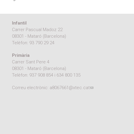
Infantil
Carrer Pascual Madoz 22
08301 - Mataró (Barcelona)
Telèfon:
93 790 29 24
Primària
Carrer Sant Pere 4
08301 - Mataró (Barcelona)
Telèfon:
937 908 854
i
634 800 135
Correu electrònic:
a8067661@xtec.cat
(link sends e-mail)