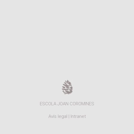
Moodle
Documents autoritzacions / Justificants
Documentació Activitats Extraescolars
 sends
l)
ESCOLA JOAN COROMINES
Avís legal
|
Intranet