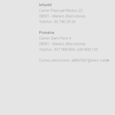
Infantil
Carrer Pascual Madoz 22
08301 - Mataró (Barcelona)
Telèfon:
93 790 29 24
Primària
Carrer Sant Pere 4
08301 - Mataró (Barcelona)
Telèfon:
937 908 854
i
634 800 135
Correu electrònic:
a8067661@xtec.cat
(link
e-mai