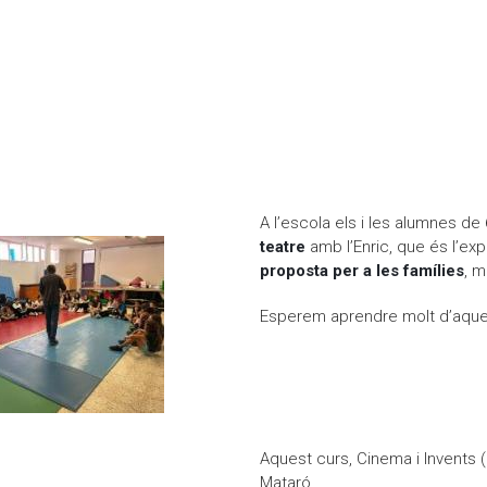
els i les alumnes de Sisè
A l’escola els i les alumnes d
teatre
amb l’Enric, que és l’exper
proposta per a les famílies
, m
Esperem aprendre molt d’aques
è comencen teatre
Aquest curs, Cinema i Invents (
Mataró.