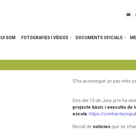
Cerca
L'escola
QUI SOM
FOTOGRAFIES I VÍDEOS
DOCUMENTS OFICIALS
ME
Fem pinya
El dia a dia
Comunitat
Any rere any
El nostre projecte
Qui som
On som
Assemblea-Plenari i comissions
S'ha aconseguit un pas més per
Fotografies i vídeos
GEP
Comunitat d'aprenentatge
Documents oficials
EDC Estratègia Digital de Centre
AFA Coromines
Àlbums de fotografies
Des del 13 de Juny ja hi ha obe
projecte bàsic i executiu de 
Menjador
Projectes de comunitat
Vídeos a Vimeo
Documents oficials del projecte educatiu
escola
:
https://contractaciopu
Recull de
notícies
que se n'han
Contacte
Documentació econòmica de l'escola