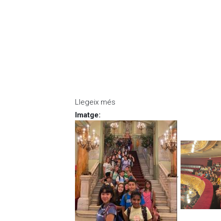
Llegeix més
sobre Ja ha arribat LA PELLOFE
Imatge
:
,