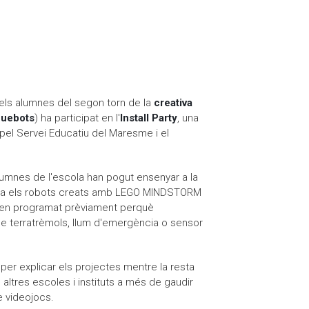
 els alumnes del segon torn de la
creativa
uebots
) ha participat en l'
Install Party
, una
 pel Servei Educatiu del Maresme i el
umnes de l'escola han pogut ensenyar a la
ireta els robots creats amb LEGO MINDSTORM
avien programat prèviament perquè
e terratrèmols, llum d'emergència o sensor
per explicar els projectes mentre la resta
s altres escoles i instituts a més de gaudir
e videojocs.