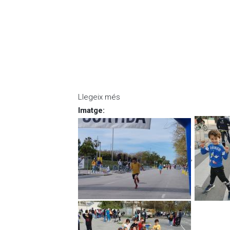
Llegeix més
sobre Obert el Concurs pel P
Imatge
:
,