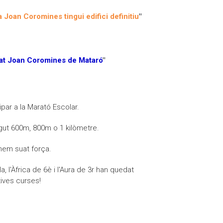
 Joan Coromines tingui edifici definitiu
"
rat Joan Coromines de Mataró
"
par a la Marató Escolar.
ut 600m, 800m o 1 kilòmetre.
 hem suat força.
a, l'Àfrica de 6è i l'Aura de 3r han quedat
ives curses!