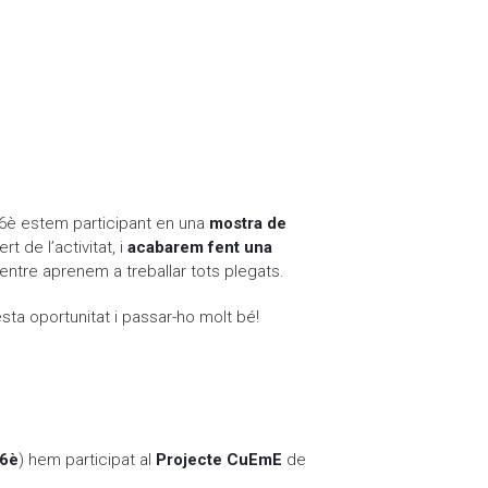
e 6è estem participant en una
mostra de
t de l’activitat, i
acabarem fent una
entre aprenem a treballar tots plegats.
ta oportunitat i passar-ho molt bé!
6è
) hem participat al
Projecte CuEmE
de