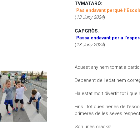
TVMATARÓ:
Moodle
Documents autoritzacions / Justificants
"
Pas endavant perquè l’Escola
(
13 Juny 2024
)
Documentació Activitats Extraescolars
CAPGRÒS
:
"
Passa endavant per a l’espe
(
13 Juny 2024
)
ROJECTE DEL NOU EDIFICI PER L'ESCOLA JOAN COROMINES
Aquest any hem tornat a partici
Depenent de l'edat hem correg
Ha estat molt divertit tot i que
,
Fins i tot dues nenes de l'escol
primeres de les seves respect
Són unes cracks!