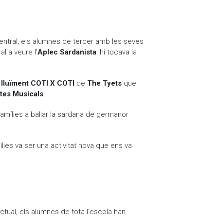
 Central, els alumnes de tercer amb les seves
al a veure l'
Aplec Sardanista
: hi tocava la
 lluïment
COTI X COTI
de
The Tyets
que
tes Musicals
.
famílies a ballar la sardana de germanor
lies va ser una activitat nova que ens va
ctual, els alumnes de tota l'escola han