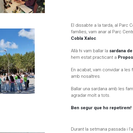
 Rescuebots han participat a l'Install Party
El dissabte a la tarda, al Parc
famílies, vam anar al Parc Centr
Cobla Xaloc
.
Allà hi vam ballar la
sardana de
hem estat practicant a
Propos
En acabat, vam convidar a les 
amb nosaltres.
Ballar una sardana amb les famí
agradar molt a tots.
Ben segur que ho repetirem!
allem a l'APLEC SARDANISTA
Durant la setmana passada i l'a