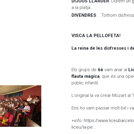
DIJOUS LLARDER
: Durem un
e
a la platja.
DIVENDRES
... Tothom disfress
VISCA LA PELLOFETA!
La reina de les disfresses i d
TA!
Els grups de
6è
vam anar al
Li
flauta màgica
, que és una òper
públic infantil.
L’original la va crear Mozart al 
,
Ens ho vam passar molt bé i vam
+info:
https://www.liceubarcelo
liceu/la-pe...