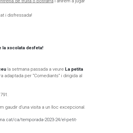
ntrepà de truita o botifarra
i anirem a jugar
at i disfressada!
e la xocolata desfeta!
ceu
la setmana passada a veure
La petita
a adaptada per "Comediants" i dirigida al
1791.
 gaudir d'una visita a un lloc excepcional.
na.cat/ca/temporada-2023-24/el-petit-