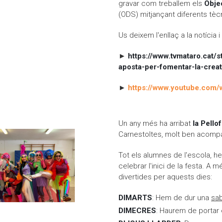
gravar com treballem els
Obje
(ODS) mitjançant diferents tècn
Us deixem l'enllaç a la notícia i 
►
https://www.tvmataro.cat/s
aposta-per-fomentar-la-creati
►
https://www.youtube.com
nt les creatives
Un any més ha arribat
la Pello
Carnestoltes, molt ben acompa
Tot els alumnes de l'escola, hem
celebrar l'inici de la festa. A
divertides per aquests dies:
DIMARTS
: Hem de dur una
sab
DIMECRES
: Haurem de portar 