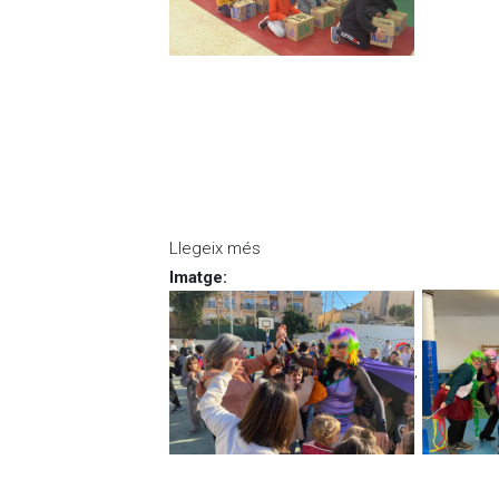
Llegeix més
sobre TV Mataró ens visita dura
Imatge
:
,