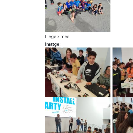
Llegeix més
sobre Hem tornat a participar
Imatge
:
,
,