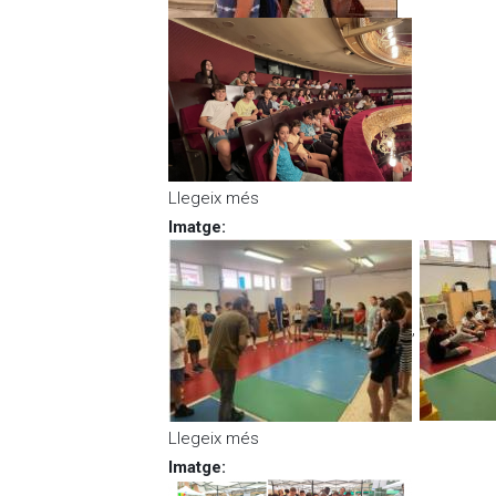
Llegeix més
sobre Visita al Liceu per part d
Imatge
:
,
Llegeix més
sobre Els nens i nenes de Sis
Imatge
: