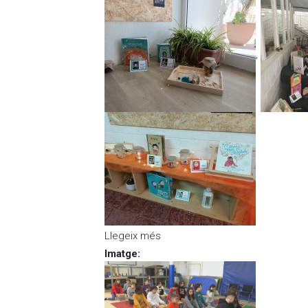
,
Llegeix més
sobre 8 Llibres imperdibles
Imatge
: