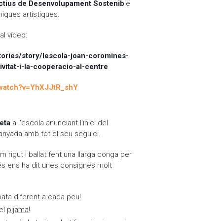
ctius de Desenvolupament Sostenib
le
iques artístiques.
al vídeo:
tories/story/lescola-joan-coromines-
vitat-i-la-cooperacio-al-centre
/watch?v=YhXJJtR_shY
feta
a l'escola anunciant l'inici del
nyada amb tot el seu seguici.
 rigut i ballat fent una llarga conga per
 més ens ha dit unes consignes molt
ata diferent
a cada peu!
el
pijama
!