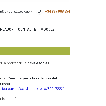
a8067661@xtec.cat
(link
+34 937 908 854
sends
e-
NJADOR
CONTACTE
MOODLE
mail)
 la realitat de la
nova escola
!!!!
rt el
Concurs per a la redacció del
la nova
blica.cat/ca/detall-publicacio/300172221
 fet ressò: