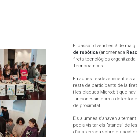
 a la MARATÓ ESCOLAR
El passat divendres 3 de maig
de robòtica
(anomenada
Resc
fireta tecnològica organitzada
Tecnocampus.
,
En aquest esdeveniment els al
resta de participants de la f
i les plaques Micro:bit que h
funcionessin com a detector d
de proximitat.
Els alumnes s'anaven alternant 
podia visitar els "stands" de le
d'una xerrada sobre creació d