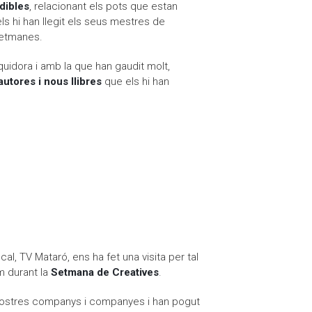
dibles
, relacionant els pots que estan
ls hi han llegit els seus mestres de
setmanes.
iquidora i amb la que han gaudit molt,
utores i nous llibres
que els hi han
al, TV Mataró, ens ha fet una visita per tal
m durant la
Setmana de Creatives
.
 nostres companys i companyes i han pogut