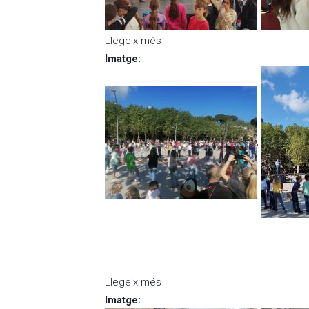
Llegeix més
sobre Els alumnes de la creativa
Imatge
:
,
Llegeix més
sobre Els Alumnes de Tercer B
Imatge
: