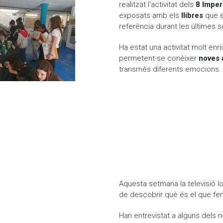
realitzat l'activitat dels
8 Imper
exposats amb els
llibres
que e
referència durant les últimes 
,
Ha estat una activitat molt enr
permetent-se conèixer
noves a
transmès diferents emocions.
Aquesta setmana la televisió loc
de descobrir què és el que fe
Han entrevistat a alguns dels