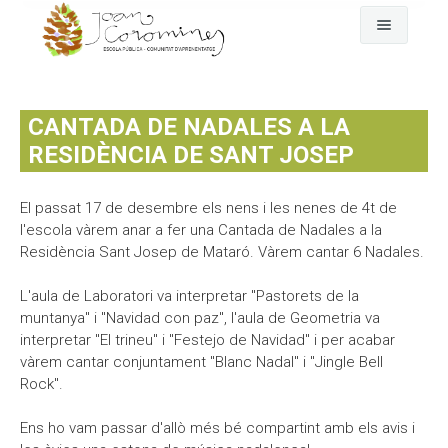
Cerca
L'escola
CANTADA DE NADALES A LA
Fem pinya
El dia a dia
RESIDÈNCIA DE SANT JOSEP
Comunitat
Any rere any
El nostre projecte
El passat 17 de desembre els nens i les nenes de 4t de
l'escola vàrem anar a fer una Cantada de Nadales a la
Qui som
On som
Assemblea-Plenari i comissions
Residència Sant Josep de Mataró. Vàrem cantar 6 Nadales.
Fotografies i vídeos
GEP
Comunitat d'aprenentatge
L'aula de Laboratori va interpretar "Pastorets de la
muntanya" i "Navidad con paz", l'aula de Geometria va
Documents oficials
EDC Estratègia Digital de Centre
AFA Coromines
Àlbums de fotografies
interpretar "El trineu" i "Festejo de Navidad" i per acabar
vàrem cantar conjuntament "Blanc Nadal" i "Jingle Bell
Menjador
Projectes de comunitat
Vídeos a Vimeo
Documents oficials del projecte educatiu
Rock".
Contacte
Documentació econòmica de l'escola
Ens ho vam passar d'allò més bé compartint amb els avis i