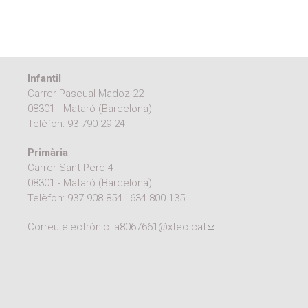
Infantil
Carrer Pascual Madoz 22
08301 - Mataró (Barcelona)
Telèfon:
93 790 29 24
Primària
Carrer Sant Pere 4
08301 - Mataró (Barcelona)
Telèfon:
937 908 854
i
634 800 135
Correu electrònic:
a8067661@xtec.cat
(link sends e-mail)