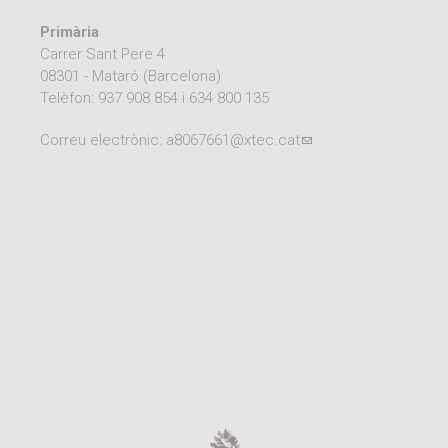
Moodle
Documents autoritzacions / Justificants
Primària
Carrer Sant Pere 4
Documentació Activitats Extraescolars
08301 - Mataró (Barcelona)
Telèfon:
937 908 854
i
634 800 135
Correu electrònic:
a8067661@xtec.cat
(link sends e-mail)