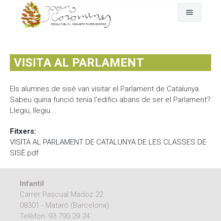
Cerca
L'escola
VISITA AL PARLAMENT
Fem pinya
El dia a dia
Els alumnes de sisè van visitar el Parlament de Catalunya.
Comunitat
Any rere any
El nostre projecte
Sabeu quina funció tenia l'edifici abans de ser el Parlament?
Llegiu, llegiu...
Qui som
On som
Assemblea-Plenari i comissions
Fitxers
:
Fotografies i vídeos
GEP
Comunitat d'aprenentatge
VISITA AL PARLAMENT DE CATALUNYA DE LES CLASSES DE
SISÈ.pdf
Documents oficials
EDC Estratègia Digital de Centre
AFA Coromines
Àlbums de fotografies
Infantil
Menjador
Projectes de comunitat
Vídeos a Vimeo
Documents oficials del projecte educatiu
Carrer Pascual Madoz 22
08301 - Mataró (Barcelona)
Contacte
Documentació econòmica de l'escola
Telèfon:
93 790 29 24