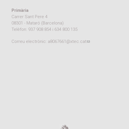
Moodle
Documents autoritzacions / Justificants
Primària
Carrer Sant Pere 4
Documentació Activitats Extraescolars
08301 - Mataró (Barcelona)
Telèfon:
937 908 854
i
634 800 135
Correu electrònic:
a8067661@xtec.cat
(link sends e-mail)