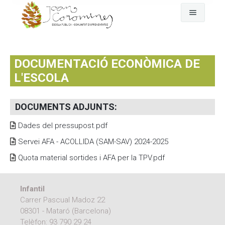
Cerca
L'escola
DOCUMENTACIÓ ECONÒMICA DE
Fem pinya
El dia a dia
L'ESCOLA
Comunitat
Any rere any
El nostre projecte
DOCUMENTS ADJUNTS
:
Qui som
On som
Assemblea-Plenari i comissions
Dades del pressupost.pdf
Servei AFA - ACOLLIDA (SAM-SAV) 2024-2025
Fotografies i vídeos
GEP
Comunitat d'aprenentatge
Quota material sortides i AFA per la TPV.pdf
Documents oficials
EDC Estratègia Digital de Centre
AFA Coromines
Àlbums de fotografies
Menjador
Projectes de comunitat
Vídeos a Vimeo
Documents oficials del projecte educatiu
Infantil
Carrer Pascual Madoz 22
Contacte
Documentació econòmica de l'escola
08301 - Mataró (Barcelona)
Telèfon:
93 790 29 24