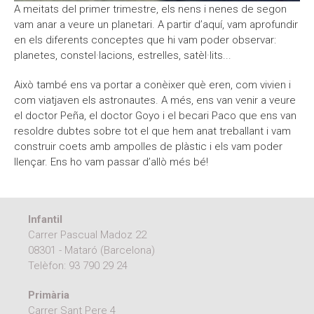
A meitats del primer trimestre, els nens i nenes de segon
vam anar a veure un planetari. A partir d’aquí, vam aprofundir
en els diferents conceptes que hi vam poder observar:
planetes, constel·lacions, estrelles, satèl·lits...
Això també ens va portar a conèixer què eren, com vivien i
com viatjaven els astronautes. A més, ens van venir a veure
el doctor Peña, el doctor Goyo i el becari Paco que ens van
resoldre dubtes sobre tot el que hem anat treballant i vam
construir coets amb ampolles de plàstic i els vam poder
llençar. Ens ho vam passar d’allò més bé!
Infantil
Carrer Pascual Madoz 22
08301 - Mataró (Barcelona)
Telèfon:
93 790 29 24
Primària
Carrer Sant Pere 4