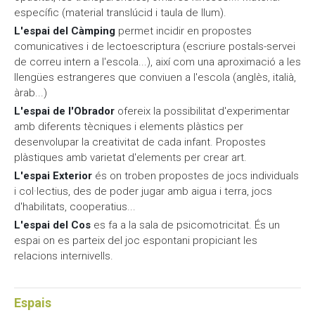
específic (material translúcid i taula de llum).
L'espai del Càmping
permet incidir en propostes
comunicatives i de lectoescriptura (escriure postals-servei
de correu intern a l'escola...), així com una aproximació a les
llengües estrangeres que conviuen a l'escola (anglès, italià,
àrab...)
L'espai de l'Obrador
ofereix la possibilitat d'experimentar
amb diferents tècniques i elements plàstics per
desenvolupar la creativitat de cada infant. Propostes
plàstiques amb varietat d'elements per crear art.
L'espai Exterior
és on troben propostes de jocs individuals
i col·lectius, des de poder jugar amb aigua i terra, jocs
d'habilitats, cooperatius...
L'espai del Cos
es fa a la sala de psicomotricitat. És un
espai on es parteix del joc espontani propiciant les
relacions internivells.
Espais