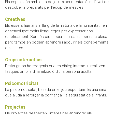
Els espais són ambients de joc, experimentació intuïtiva i de
descoberta preparats per l'equip de mestres.
Creatives
Els éssers humans al llarg de la història de la humanitat hem
desenvolupat molts llenguatges per expressar-nos
estèticament. Som éssers socials i creatius per naturalesa
però també en podem aprendre i adquirir els coneixements
dels altres.
Grups interactius
Petits grups heterogenis que en diàleg interactiu realitzen
tasques amb la dinamització d'una persona adulta.
Psicomotricitat
La psicomotricitat, basada en el joc espontani, és una eina
que ajuda a reforçar la confiança i la seguretat dels infants.
Projectes
Els projectes desperten l'interès per aprendre: els