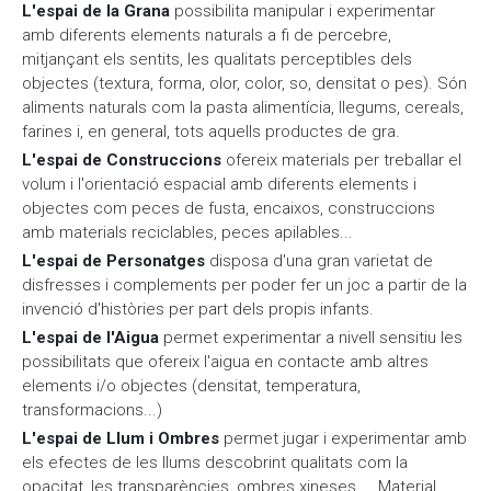
L'espai de la Grana
possibilita manipular i experimentar
amb diferents elements naturals a fi de percebre,
mitjançant els sentits, les qualitats perceptibles dels
objectes (textura, forma, olor, color, so, densitat o pes). Són
aliments naturals com la pasta alimentícia, llegums, cereals,
farines i, en general, tots aquells productes de gra.
L'espai de Construccions
ofereix materials per treballar el
volum i l'orientació espacial amb diferents elements i
objectes com peces de fusta, encaixos, construccions
amb materials reciclables, peces apilables...
L'espai de Personatges
disposa d'una gran varietat de
disfresses i complements per poder fer un joc a partir de la
invenció d'històries per part dels propis infants.
L'espai de l'Aigua
permet experimentar a nivell sensitiu les
possibilitats que ofereix l'aigua en contacte amb altres
elements i/o objectes (densitat, temperatura,
transformacions...)
L'espai de Llum i Ombres
permet jugar i experimentar amb
els efectes de les llums descobrint qualitats com la
opacitat, les transparències, ombres xineses.... Material