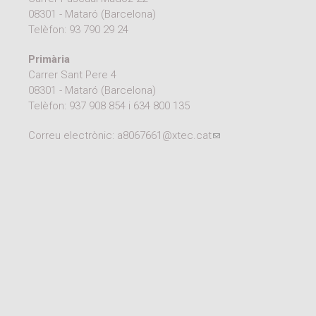
08301 - Mataró (Barcelona)
Telèfon:
93 790 29 24
Primària
Carrer Sant Pere 4
08301 - Mataró (Barcelona)
Telèfon:
937 908 854
i
634 800 135
Correu electrònic:
a8067661@xtec.cat
(link sends e-mail)