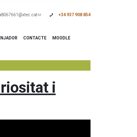
a8067661@xtec.cat
(link
+34 937 908 854
sends
e-
NJADOR
CONTACTE
MOODLE
mail)
riositat i