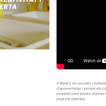
Moodle
Documents autoritzacions / Justificants
Documentació Activitats Extraescolars
A Mataró, les escoles i institu
d'aprenentatge i perquè els c
preparat unes portes obertes v
projecte educatiu.