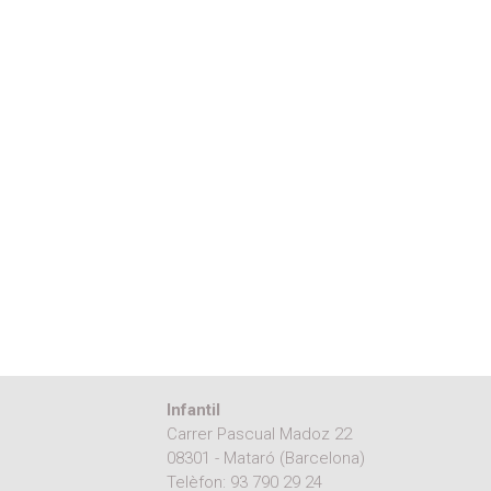
Infantil
Carrer Pascual Madoz 22
08301 - Mataró (Barcelona)
Telèfon:
93 790 29 24