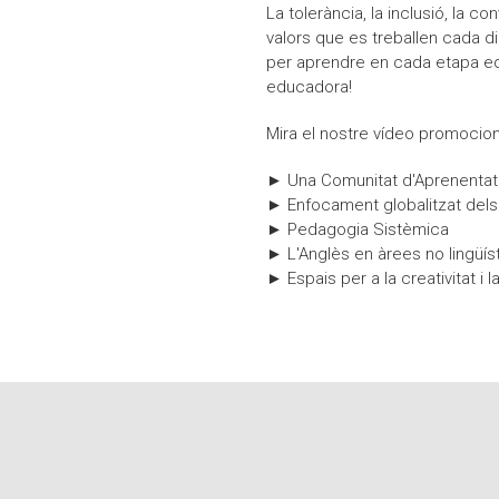
La tolerància, la inclusió, la co
valors que es treballen cada dia
per aprendre en cada etapa ed
educadora!
Mira el nostre vídeo promocion
► Una Comunitat d'Aprenentat
► Enfocament globalitzat del
► Pedagogia Sistèmica
► L'Anglès en àrees no lingüís
► Espais per a la creativitat i