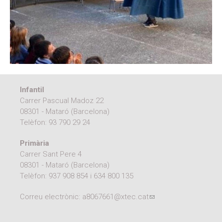
Moodle
Documents autoritzacions / Justificants
Documentació Activitats Extraescolars
Infantil
Carrer Pascual Madoz 22
08301 - Mataró (Barcelona)
Telèfon:
93 790 29 24
Primària
Carrer Sant Pere 4
08301 - Mataró (Barcelona)
Telèfon:
937 908 854
i
634 800 135
Correu electrònic:
a8067661@xtec.cat
(link sends e-mail)