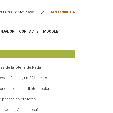
a8067661@xtec.cat
(link
+34 937 908 854
sends
e-
NJADOR
CONTACTE
MOODLE
mail)
es de la loteria de Nadal.
es. És a dir, un 92% del total.
nen a les 92 butlletes restants.
 pagant les butlletes.
ia, Joana, Anna i Rosa)