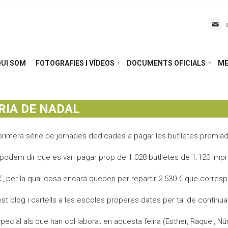
Cerca
L'escola
QUI SOM
FOTOGRAFIES I VÍDEOS
DOCUMENTS OFICIALS
ME
Fem pinya
El dia a dia
Comunitat
Any rere any
El nostre projecte
RIA DE NADAL
Qui som
On som
Assemblea-Plenari i comissions
la primera sèrie de jornades dedicades a pagar les butlletes premiad
Fotografies i vídeos
GEP
Comunitat d'aprenentatge
podem dir que es van pagar prop de 1.028 butlletes de 1.120 impres
Documents oficials
EDC Estratègia Digital de Centre
AFA Coromines
Àlbums de fotografies
€, per la qual cosa encara queden per repartir 2.530 € que correspo
Menjador
Projectes de comunitat
Vídeos a Vimeo
Documents oficials del projecte educatiu
blog i cartells a les escoles properes dates per tal de continuar
Contacte
Documentació econòmica de l'escola
special als que han col·laborat en aquesta feina (Esther, Raquel, Núr