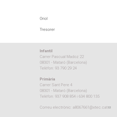
Oriol
Tresorer
Infantil
Carrer Pascual Madoz 22
08301 - Mataró (Barcelona)
Telèfon:
93 790 29 24
Primària
Carrer Sant Pere 4
08301 - Mataró (Barcelona)
Telèfon:
937 908 854
i
634 800 135
Correu electrònic:
a8067661@xtec.cat
(link
e-mai